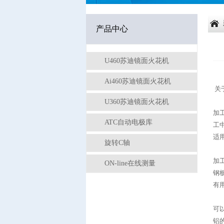
产品中心
U460苏迪镜面火花机
Ai460苏迪镜面火花机
关
U360苏迪镜面火花机
加
ATC自动电极库
工
适
旋转C轴
加
ON-line在线测量
钢
有
可
铝