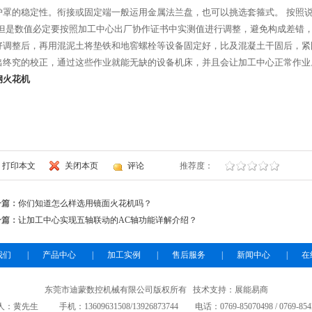
护罩的稳定性。衔接或固定端一般运用金属法兰盘，也可以挑选套箍式。 按照说
(但是数值必定要按照加工中心出厂协作证书中实测值进行调整，避免构成差错，
好调整后，再用混泥土将垫铁和地窖螺栓等设备固定好，比及混凝土干固后，紧
出终究的校正，通过这些作业就能无缺的设备机床，并且会让加工中心正常作业
钢火花机
打印本文
关闭本页
评论
推荐度：
一篇：
你们知道怎么样选用镜面火花机吗？
一篇：
让加工中心实现五轴联动的AC轴功能详解介绍？
我们
|
产品中心
|
加工实例
|
售后服务
|
新闻中心
|
在
东莞市迪蒙数控机械有限公司版权所有 技术支持：展能易商
：黄先生 手机：13609631508/13926873744 电话：0769-85070498 / 0769-8542