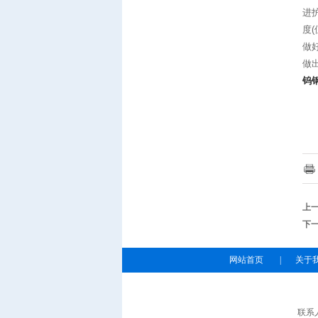
进
度
做
做
钨
上
下
网站首页
|
关于
联系人