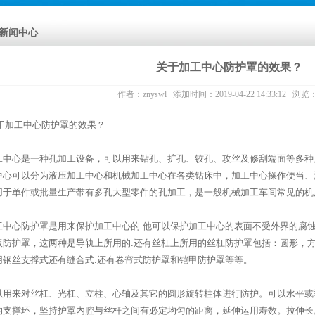
新闻中心
关于加工中心防护罩的效果？
作者：
znyswl
添加时间：2019-04-22 14:33:12 浏览
于加工中心防护罩的效果？
工中心是一种孔加工设备，可以用来钻孔、扩孔、铰孔、攻丝及修刮端面等多种
中心可以分为液压加工中心和机械加工中心在各类钻床中，加工中心操作便当、
用于单件或批量生产带有多孔大型零件的孔加工，是一般机械加工车间常见的机
工中心防护罩是用来保护加工中心的.他可以保护加工中心的表面不受外界的腐蚀
板防护罩，这两种是导轨上所用的.还有丝杠上所用的丝杠防护罩包括：圆形，方
用钢丝支撑式还有缝合式.还有卷帘式防护罩和铠甲防护罩等等。
以用来对丝杠、光杠、立柱、心轴及其它的圆形旋转柱体进行防护。可以水平或
的支撑环，坚持护罩内腔与丝杆之间有必定均匀的距离，延伸运用寿数。拉伸长