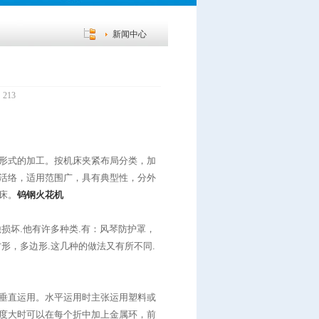
新闻中心
：
213
形式的加工。按机床夹紧布局分类，加
活络，适用范围广，具有典型性，分外
床。
钨钢火花机
损坏.他有许多种类.有：风琴防护罩，
形，多边形.这几种的做法又有所不同.
垂直运用。水平运用时主张运用塑料或
度大时可以在每个折中加上金属环，前