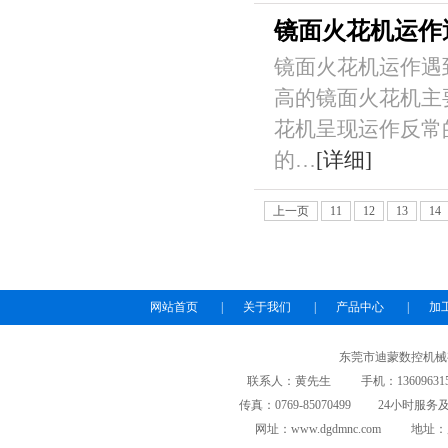
镜面火花机运作
镜面火花机运作遇
高的镜面火花机主
花机呈现运作反常
的…
[详细]
上一页
11
12
13
14
网站首页
|
关于我们
|
产品中心
|
加
东莞市迪蒙数控机械
联系人：黄先生 手机：13609631508/139
传真：0769-85070499 24小时服务及投
网址：www.dgdmnc.com 地址